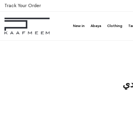
Track Your Order
New in
Abaya
Clothing
Ta
دي