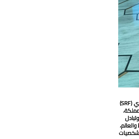
استضافت شركة "إيمجز ريتيل إم إي - Images RetailME" منتدى التجزئة السعودي (SRF)
 بالمملكة،
وتبادل
والعالم،
الشخصيات