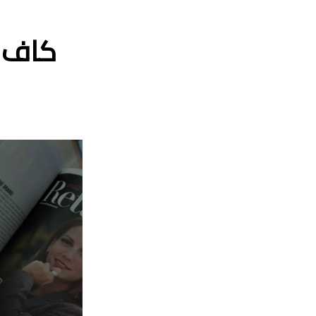
كاف م