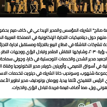
ة صالح" الشريك المؤسس والمدير الإبداعي في كاف ميم بحضو
لهم حول ديناميكيات التجارة الإلكترونية في المملكة العربية ا
 للشركات الناشئة في قطاع البيع بالتجزئة ومستقبل تجارة التجزئة
لتحقيق أهداف رؤية ٢٠٣٠، وشاركها النقاش المثمر وتبادل الرؤي ووجهات النظر
لجعيد مدير الشحن والخدمات اللوجستية في كارا، وچولي سماحة 
ونية في أسواق التميمي، وأوريلين كويلار مدير التكنولوجيا وقناة 
موعة شلهوب، وسونديب خانا الشريك في ديلويت للخدمات الاست
 الرئيس التنفيذي لألفا بيديا، ورومان بولودنيف مدير تطوير الأعم
وني ويل، مما أضاف قيمة فريدة لتبادل الرؤى والخبرات.