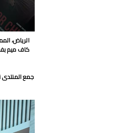
الرياض، الممل
جمع المنتدى ن