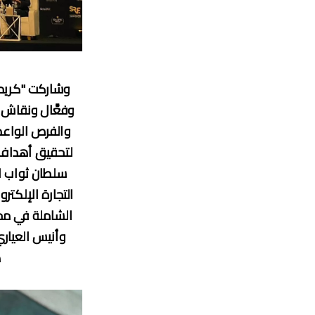
وشاركت "كريم
وفعَّال ونقاش م
والفرص الواعدة
سلطان ثواب ا
التجارة الإلكتر
الشاملة في مج
وأنيس العياري
ه