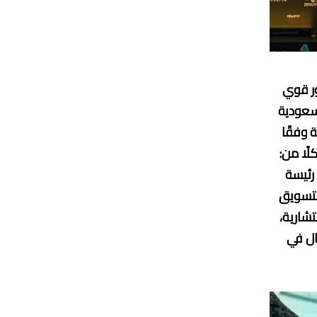
ر قوي
لسعودية
 وفقًا
 كلًا من:
رئيسة
التسويق
شارية،
ال في