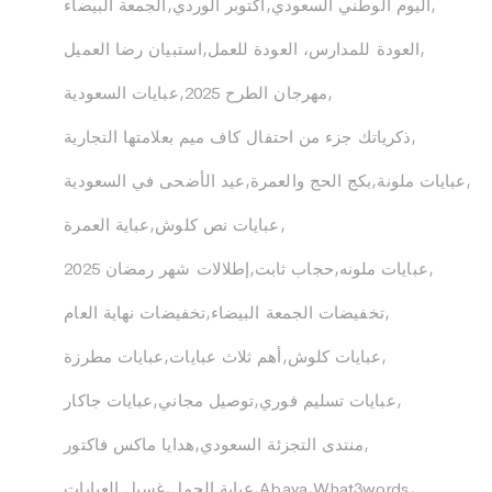
اليوم الوطني السعودي
اكتوبر الوردي
الجمعة البيضاء
العودة للمدارس، العودة للعمل
استبيان رضا العميل
مهرجان الطرح 2025
عبايات السعودية
ذكرياتك جزء من احتفال كاف ميم بعلامتها التجارية
عبايات ملونة
بكج الحج والعمرة
عيد الأضحى في السعودية
عبايات نص كلوش
عباية العمرة
عبايات ملونه
حجاب ثابت
إطلالات شهر رمضان 2025
تخفيضات الجمعة البيضاء
تخفيضات نهاية العام
عبايات كلوش
أهم ثلاث عبايات
عبايات مطرزة
عبايات تسليم فوري
توصيل مجاني
عبايات جاكار
منتدى التجزئة السعودي
هدايا ماكس فاكتور
What3words
Abaya
عباية الجمل
غسيل العبايات